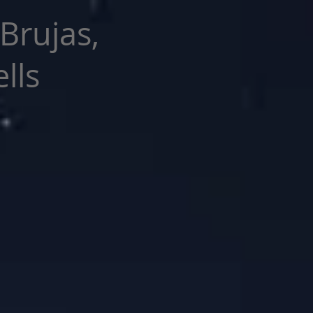
 Brujas,
lls