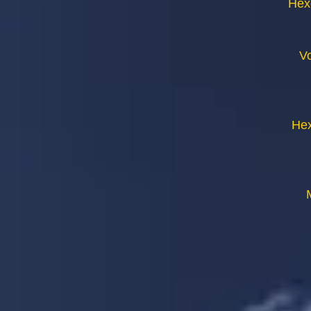
Hex
V
Hex