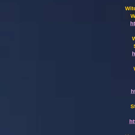
Wit
W
h
W
h
h
S
h