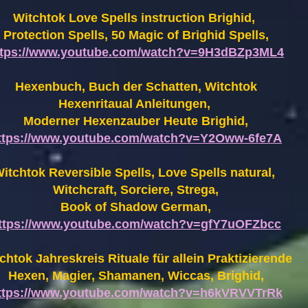
Witchtok Love Spells instruction Brighid,
Protection Spells, 50 Magic of Brighid Spells,
ttps://www.youtube.com/watch?v=9H3dBZp3ML4
Hexenbuch, Buch der Schatten, Witchtok
Hexenritaual Anleitungen,
Moderner Hexenzauber Heute Brighid,
ttps://www.youtube.com/watch?v=Y2Oww-6fe7A
itchtok Reversible Spells, Love Spells natural,
Witchcraft, Sorciere, Strega,
Book of Shadow German,
ttps://www.youtube.com/watch?v=gfY7uOFZbcc
chtok Jahreskreis Rituale für allein Praktizierende
Hexen,
Magier, Shamanen, Wiccas, Brighid,
ttps://www.youtube.com/watch?v=h6kVRVVTrRk