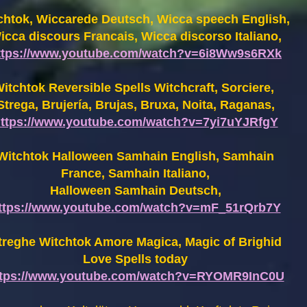
chtok, Wiccarede Deutsch, Wicca speech English,
icca discours Francais, Wicca discorso Italiano,
ttps://www.youtube.com/watch?v=6i8Ww9s6RXk
itchtok Reversible Spells Witchcraft, Sorciere,
Strega, Brujería, Brujas, Bruxa, Noita, Raganas,
ttps://www.youtube.com/watch?v=7yi7uYJRfgY
Witchtok Halloween Samhain English, Samhain
France,
Samhain Italiano,
Halloween Samhain Deutsch,
ttps://www.youtube.com/watch?v=mF_51rQrb7Y
treghe Witchtok Amore Magica, Magic of Brighid
Love Spells today
ttps://www.youtube.com/watch?v=RYOMR9InC0U