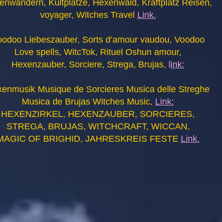
enwandern, Kultplätze, Hexenwald, Kraftplatz Reisen,
voyager, Witches Travel
Link.
oodoo Liebeszauber, Sorts d’amour vaudou, Voodoo
Love spells, WitcTok, Rituel Oshun amour,
Hexenzauber, Sorciere, Strega, Brujas,
l
ink:
enmusik Musique de Sorcieres Musica delle Streghe
Musica de Brujas Witches Music,
Link:
HEXENZIRKEL, HEXENZAUBER, SORCIERES,
STREGA, BRUJAS, WITCHCRAFT, WICCAN,
MAGIC OF BRIGHID, JAHRESKREIS FESTE
Link.