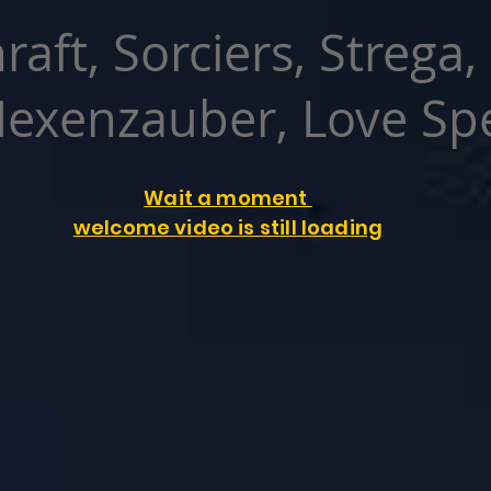
raft, Sorciers, Strega,
exenzauber, Love Spe
Wait a moment
welcome video is still loading