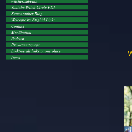
witches.sabbath
Youtube Witch Circle PDF
Kerzenzauber Blog
Welcome by Brighid Link:
Contact
Menübutton
Podcast
Privacystatement
Linktree all links in one place
W
Items