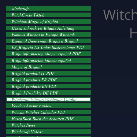
facebook-domain-verification=cvcpizmtgksq5fcmew8rd7c26oubyk
Witch
witchcraft
WitchCircle Tiktok
Witchtok Magic of Brighid
H
Hexen Jahreskreis Rituale Anleitung
Famous Witches in Europe Witchtok
Espaniol Bienvenido Brujas a Brighid.
ES_Brujeria ES-Todas linstrucciones PDF
Bruja información idioma español PDF
Bruja información idioma español
Magic of Brighid
Brighid prodotti IT PDF
Brighid produits FR PDF
Brighid products EN PDF
Brighid Produkte DE PDF
Witchcraft Wiccan Wohlesale Catalog
Voodoo Amour vaudou
Wiccan Witches Calendar PDF
HexenBuch Buch der Schatten PDF
Witches News
Witchcraft Videos