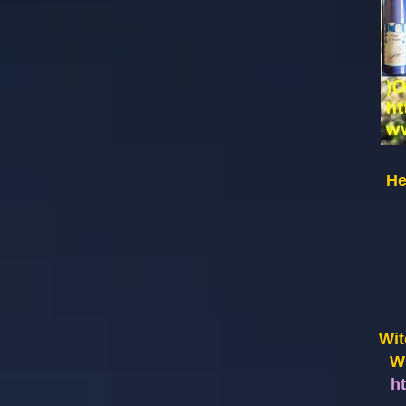
He
Wit
Wi
h