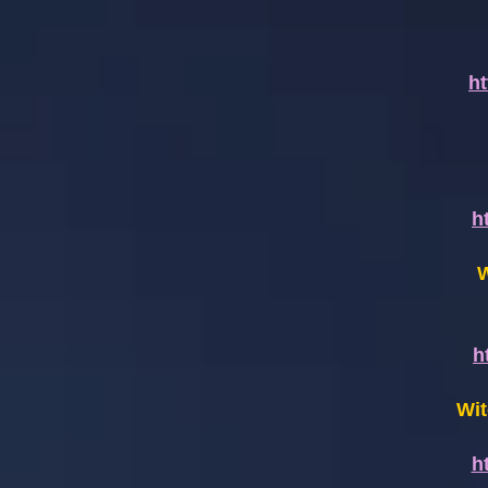
h
h
W
h
Wit
h